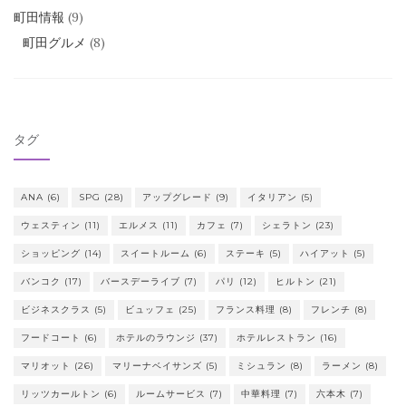
町田情報
(9)
町田グルメ
(8)
タグ
ANA
(6)
SPG
(28)
アップグレード
(9)
イタリアン
(5)
ウェスティン
(11)
エルメス
(11)
カフェ
(7)
シェラトン
(23)
ショッピング
(14)
スイートルーム
(6)
ステーキ
(5)
ハイアット
(5)
バンコク
(17)
バースデーライブ
(7)
パリ
(12)
ヒルトン
(21)
ビジネスクラス
(5)
ビュッフェ
(25)
フランス料理
(8)
フレンチ
(8)
フードコート
(6)
ホテルのラウンジ
(37)
ホテルレストラン
(16)
マリオット
(26)
マリーナベイサンズ
(5)
ミシュラン
(8)
ラーメン
(8)
リッツカールトン
(6)
ルームサービス
(7)
中華料理
(7)
六本木
(7)