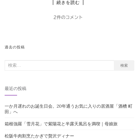
続きを読む
2件のコメント
投
過去の投稿
稿
ナ
検
検索
索
ビ
対
ゲ
最近の投稿
象:
ー
シ
一か月遅れのお誕生日会。20年通うお気に入りの居酒屋「酒槽 町
ョ
田」へ
ン
箱根強羅「雪月花」で紫陽花と半露天風呂を満喫｜母娘旅
松阪牛肉割烹たかぎで贅沢ディナー