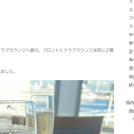
イ
エ
フ
ラ
中
和
クラブラウンジへ直行。フロントとクラブラウンジは同じ２階
定
寿
居
出ました。
焼
鉄
国
国