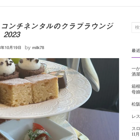
ーコンチネンタルのクラブラウンジ
検
2023
索
対
by
23年10月19日
milk78
最
象:
一か
酒屋
箱
母
松
レス
スロ
11月