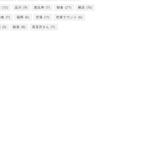
食
(12)
品川
(9)
恵比寿
(7)
朝食
(27)
横浜
(15)
内食
(7)
福岡
(6)
空港
(11)
空港ラウンジ
(6)
根
(5)
銀座
(8)
高見沢さん
(7)