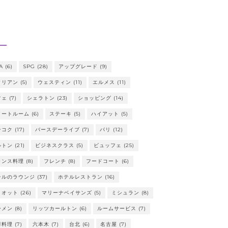
グ
A
(6)
SPG
(28)
アップグレード
(9)
タリアン
(5)
ウェスティン
(11)
エルメス
(11)
フェ
(7)
シェラトン
(23)
ショッピング
(14)
イートルーム
(6)
ステーキ
(5)
ハイアット
(5)
ンコク
(17)
バースデーライブ
(7)
パリ
(12)
ルトン
(21)
ビジネスクラス
(5)
ビュッフェ
(25)
ランス料理
(8)
フレンチ
(8)
フードコート
(6)
テルのラウンジ
(37)
ホテルレストラン
(16)
リオット
(26)
マリーナベイサンズ
(5)
ミシュラン
(8)
ーメン
(8)
リッツカールトン
(6)
ルームサービス
(7)
華料理
(7)
六本木
(7)
台北
(6)
名古屋
(7)