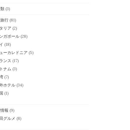
分類
(3)
外旅行
(81)
タリア
(2)
ンガポール
(28)
イ
(18)
ューカレドニア
(5)
ランス
(17)
トナム
(3)
湾
(7)
外ホテル
(34)
国
(1)
田情報
(9)
田グルメ
(8)