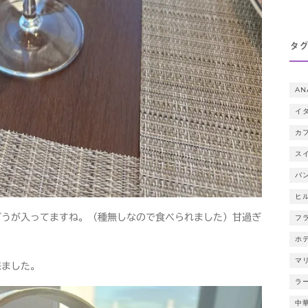
タ
AN
イ
カ
ス
バ
ヒ
どうが入ってますね。（種無しなので食べられました）甘過ぎ
フ
ホ
マ
来ました。
ラ
中