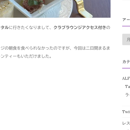
ア
ンタル
に行きたくなりまして、
クラブラウンジアクセス付き
の
ア
ー
ンジの朝食を食べられなかったのですが、今回は二日間まるま
カ
ーンティーもいただけました。
イ
カ
ブ
ALF
Ta
ラ
Twi
レ