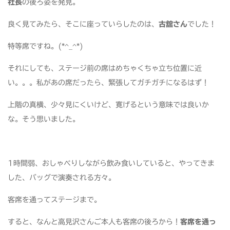
社長
の後ろ姿を発見。
良く見てみたら、そこに座っていらしたのは、
古舘さん
でした！
特等席ですね。(*^_^*)
それにしても、ステージ前の席はめちゃくちゃ立ち位置に近
い。。。私があの席だったら、緊張してガチガチになるはず！
上階の真横、少々見にくいけど、寛げるという意味では良いか
な。そう思いました。
1時間弱、おしゃべりしながら飲み食いしていると、やってきま
した、バッグで演奏される方々。
客席を通ってステージまで。
すると、なんと高見沢さんご本人も客席の後ろから！
客席を通っ