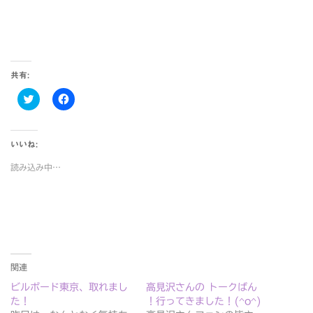
共有:
ク
F
リ
a
ッ
c
ク
e
し
b
て
o
いいね:
T
o
w
k
読み込み中…
i
で
t
共
t
有
e
す
r
る
で
に
共
は
有
ク
(
リ
新
ッ
し
ク
関連
い
し
ウ
て
ィ
く
ビルボード東京、取れまし
高見沢さんの トークばん
ン
だ
た！
！行ってきました！(^o^)
ド
さ