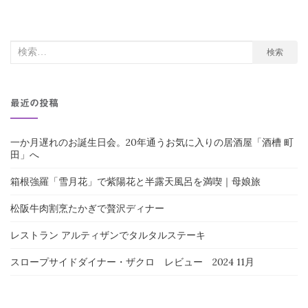
ナ
ビ
検
検索
ゲ
索
ー
対
シ
最近の投稿
象:
ョ
ン
一か月遅れのお誕生日会。20年通うお気に入りの居酒屋「酒槽 町
田」へ
箱根強羅「雪月花」で紫陽花と半露天風呂を満喫｜母娘旅
松阪牛肉割烹たかぎで贅沢ディナー
レストラン アルティザンでタルタルステーキ
スロープサイドダイナー・ザクロ レビュー 2024 11月