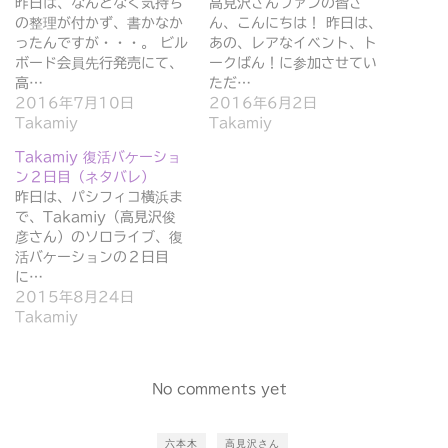
ウ
い
昨日は、なんとなく気持ち
高見沢さんファンの皆さ
で
(
の整理が付かず、書かなか
ん、こんにちは！ 昨日は、
開
新
き
し
ったんですが・・・。 ビル
あの、レアなイベント、ト
ま
い
ボード会員先行発売にて、
ークばん！に参加させてい
す
ウ
)
ィ
高…
ただ…
ン
2016年7月10日
2016年6月2日
ド
ウ
Takamiy
Takamiy
で
開
Takamiy 復活バケーショ
き
ま
ン２日目（ネタバレ）
す
)
昨日は、パシフィコ横浜ま
で、Takamiy（高見沢俊
彦さん）のソロライブ、復
活バケーションの２日目
に…
2015年8月24日
Takamiy
No comments yet
六本木
高見沢さん