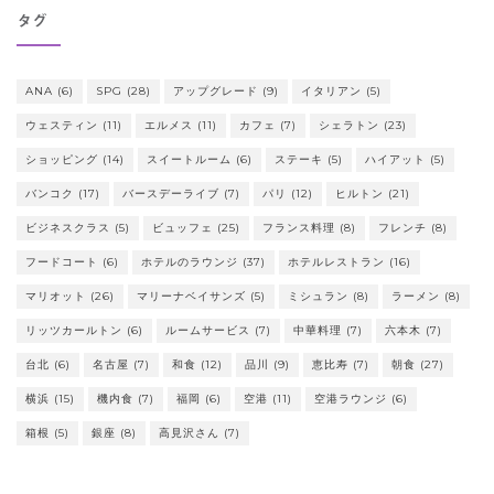
タグ
ANA
(6)
SPG
(28)
アップグレード
(9)
イタリアン
(5)
ウェスティン
(11)
エルメス
(11)
カフェ
(7)
シェラトン
(23)
ショッピング
(14)
スイートルーム
(6)
ステーキ
(5)
ハイアット
(5)
バンコク
(17)
バースデーライブ
(7)
パリ
(12)
ヒルトン
(21)
ビジネスクラス
(5)
ビュッフェ
(25)
フランス料理
(8)
フレンチ
(8)
フードコート
(6)
ホテルのラウンジ
(37)
ホテルレストラン
(16)
マリオット
(26)
マリーナベイサンズ
(5)
ミシュラン
(8)
ラーメン
(8)
リッツカールトン
(6)
ルームサービス
(7)
中華料理
(7)
六本木
(7)
台北
(6)
名古屋
(7)
和食
(12)
品川
(9)
恵比寿
(7)
朝食
(27)
横浜
(15)
機内食
(7)
福岡
(6)
空港
(11)
空港ラウンジ
(6)
箱根
(5)
銀座
(8)
高見沢さん
(7)