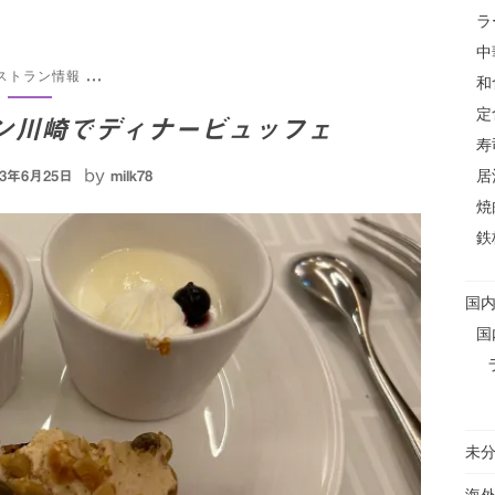
ラ
中
ストラン情報
...
和
定
ン川崎でディナービュッフェ
寿
居
by
23年6月25日
milk78
焼
鉄
国
国
未