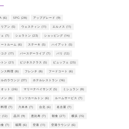
A
(6)
SPG
(28)
アップグレード
(9)
タリアン
(5)
ウェスティン
(11)
エルメス
(11)
フェ
(7)
シェラトン
(23)
ショッピング
(14)
イートルーム
(6)
ステーキ
(5)
ハイアット
(5)
ンコク
(17)
バースデーライブ
(7)
パリ
(12)
ルトン
(21)
ビジネスクラス
(5)
ビュッフェ
(25)
ランス料理
(8)
フレンチ
(8)
フードコート
(6)
テルのラウンジ
(37)
ホテルレストラン
(16)
リオット
(26)
マリーナベイサンズ
(5)
ミシュラン
(8)
ーメン
(8)
リッツカールトン
(6)
ルームサービス
(7)
華料理
(7)
六本木
(7)
台北
(6)
名古屋
(7)
食
(12)
品川
(9)
恵比寿
(7)
朝食
(27)
横浜
(15)
内食
(7)
福岡
(6)
空港
(11)
空港ラウンジ
(6)