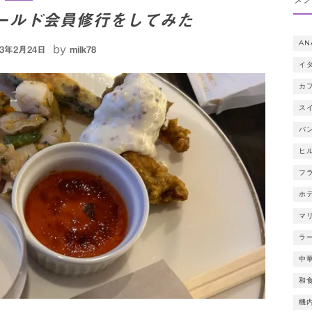
ールド会員修行をしてみた
AN
by
23年2月24日
milk78
イ
カ
ス
バ
ヒ
フ
ホ
マ
ラ
中
和
機