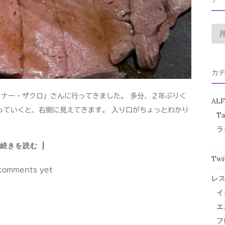
ア
ー
カ
イ
カ
ブ
ナー・ザクロ」さんに行ってきました。 多分、２年ぶりく
ALF
っていくと、右側に見えてきます。 入り口がちょっとわかり
Ta
ラ
続きを読む
Twi
comments yet
レ
イ
エ
フ