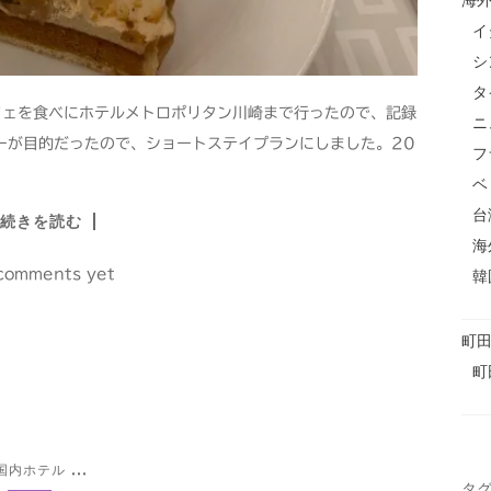
海
イ
シ
タ
フェを食べにホテルメトロポリタン川崎まで行ったので、記録
ニ
ーが目的だったので、ショートステイプランにしました。20
フ
ベ
台
続きを読む
海
comments yet
韓
町
町
国内ホテル
...
タ