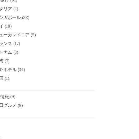
外旅行
(81)
タリア
(2)
ンガポール
(28)
イ
(18)
ューカレドニア
(5)
ランス
(17)
トナム
(3)
湾
(7)
外ホテル
(34)
国
(1)
田情報
(9)
田グルメ
(8)
グ