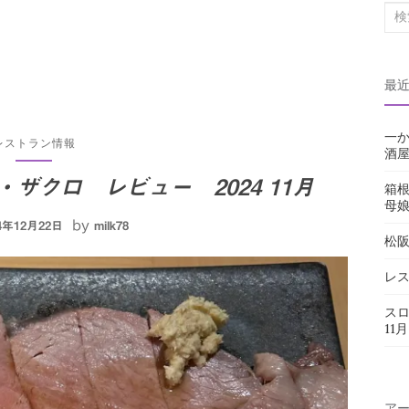
検
索
対
最
象:
一か
レストラン情報
酒屋
ザクロ レビュー 2024 11月
箱
母
by
24年12月22日
milk78
松
レス
スロ
11月
ア