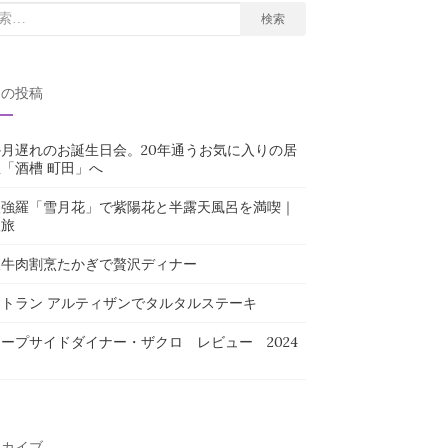
検索
近の投稿
月遅れのお誕生日会。20年通うお気に入りの居
「酒槽 町田」へ
根強羅「雪月花」で紫陽花と半露天風呂を満喫｜
娘旅
阪牛肉割烹たかぎで贅沢ディナー
トラン アルティザンでタルタルステーキ
ープサイドダイナー・ザクロ レビュー 2024
ーカイブ