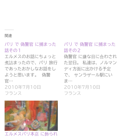
t
有
e
す
r
る
で
に
共
は
有
ク
(
リ
新
ッ
し
ク
関連
い
し
ウ
て
ィ
く
パリ で 偽警官 に捕まった
パリ で 偽警官 に捕まった
ン
だ
話その１
話その２
ド
さ
ウ
い
エルメスのお話にちょっと
偽警官 に嫌な目に合わされ
で
(
煮詰まったので、パリ 旅行
た翌日。 私達は、ノルマン
開
新
き
し
であったおかしなお話をし
ディ方面に出かける予定
ま
い
ようと思います。 偽警
で、 サンラザール駅にい
す
ウ
)
ィ
官…
ま…
ン
2010年7月10日
2010年7月10日
ド
ウ
フランス
フランス
で
開
き
ま
す
)
エルメスパリ本店 に飾られ