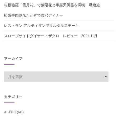
箱根強羅「雪月花」で紫陽花と半露天風呂を満喫｜母娘旅
松阪牛肉割烹たかぎで贅沢ディナー
レストラン アルティザンでタルタルステーキ
スロープサイドダイナー・ザクロ レビュー 2024 11月
アーカイブ
ア
ー
カ
イ
カテゴリー
ブ
ALFEE
(60)