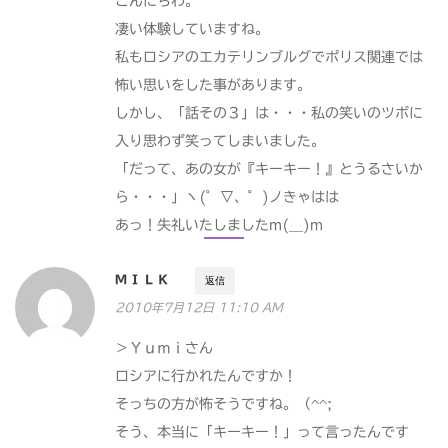
こんにちわ。
凄い体験していますね。
私もロシアのエカテリンブルグでポリス関連では
怖い思いをした事があります。
しかし、「話その３」は・・・私の笑いのツボに
入り思わず笑ってしまいました。
「だって、あの女が『キーキー！』とうるさいか
ら・・・」ヽ(゜▽、゜)ノきゃはは
あっ！失礼いたしましたm(__)m
ＭＩＬＫ
返信
2010年7月12日 11:10 AM
＞Ｙｕｍｉさん
ロシアに行かれたんですか！
そっちの方が怖そうですね。（^^;
そう、本当に「キーキー！」って言ったんです