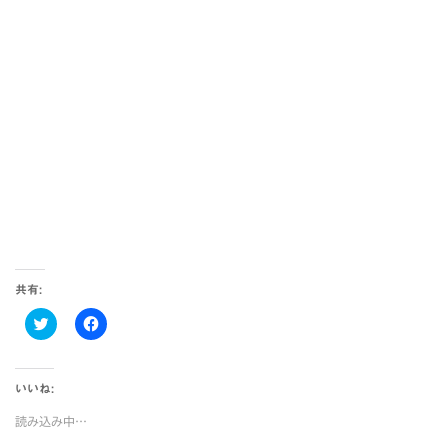
共有:
ク
F
リ
a
ッ
c
ク
e
し
b
て
o
いいね:
T
o
w
k
読み込み中…
i
で
t
共