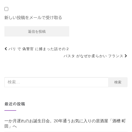
新しい投稿をメールで受け取る
投
パリ で 偽警官 に捕まった話その２
パスタ がなぜか柔らかい フランス
稿
ナ
ビ
検
検索
ゲ
索
ー
対
シ
最近の投稿
象:
ョ
ン
一か月遅れのお誕生日会。20年通うお気に入りの居酒屋「酒槽 町
田」へ