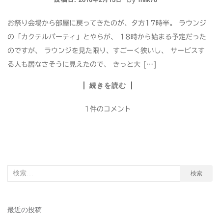
お祭り会場から部屋に戻ってきたのが、夕方17時半。 ラウンジ
の「カクテルパーティ」とやらが、 18時から始まる予定だった
のですが、 ラウンジを見た限り、すごーく狭いし、 サービスす
る人も居なさそうに見えたので、 きっと大 […]
続きを読む
1件のコメント
検
検索
索
対
最近の投稿
象: