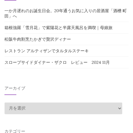
一か月遅れのお誕生日会。20年通うお気に入りの居酒屋「酒槽 町
田」へ
箱根強羅「雪月花」で紫陽花と半露天風呂を満喫｜母娘旅
松阪牛肉割烹たかぎで贅沢ディナー
レストラン アルティザンでタルタルステーキ
スロープサイドダイナー・ザクロ レビュー 2024 11月
アーカイブ
ア
ー
カ
イ
カテゴリー