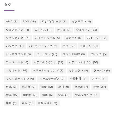
タグ
ANA
(6)
SPG
(28)
アップグレード
(9)
イタリアン
(5)
ウェスティン
(11)
エルメス
(11)
カフェ
(7)
シェラトン
(23)
ショッピング
(14)
スイートルーム
(6)
ステーキ
(5)
ハイアット
(5)
バンコク
(17)
バースデーライブ
(7)
パリ
(12)
ヒルトン
(21)
ビジネスクラス
(5)
ビュッフェ
(25)
フランス料理
(8)
フレンチ
(8)
フードコート
(6)
ホテルのラウンジ
(37)
ホテルレストラン
(16)
マリオット
(26)
マリーナベイサンズ
(5)
ミシュラン
(8)
ラーメン
(8)
リッツカールトン
(6)
ルームサービス
(7)
中華料理
(7)
六本木
(7)
台北
(6)
名古屋
(7)
和食
(12)
品川
(9)
恵比寿
(7)
朝食
(27)
横浜
(15)
機内食
(7)
福岡
(6)
空港
(11)
空港ラウンジ
(6)
箱根
(5)
銀座
(8)
高見沢さん
(7)