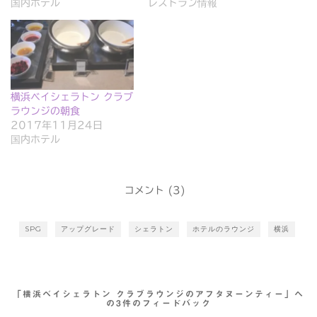
す
ウ
国内ホテル
レストラン情報
)
ィ
ン
ド
ウ
で
開
き
ま
す
)
横浜ベイシェラトン クラブ
ラウンジの朝食
2017年11月24日
国内ホテル
コメント (3)
SPG
アップグレード
シェラトン
ホテルのラウンジ
横浜
「横浜ベイシェラトン クラブラウンジのアフタヌーンティー」へ
の3件のフィードバック