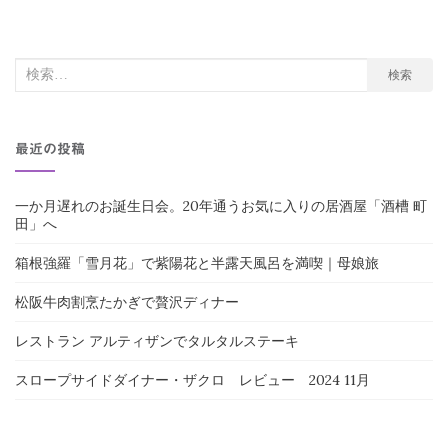
ナ
ビ
検
検索
ゲ
索
ー
対
シ
最近の投稿
象:
ョ
ン
一か月遅れのお誕生日会。20年通うお気に入りの居酒屋「酒槽 町
田」へ
箱根強羅「雪月花」で紫陽花と半露天風呂を満喫｜母娘旅
松阪牛肉割烹たかぎで贅沢ディナー
レストラン アルティザンでタルタルステーキ
スロープサイドダイナー・ザクロ レビュー 2024 11月