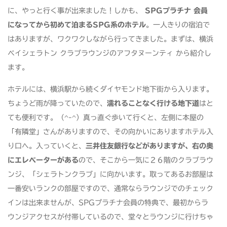
に、やっと行く事が出来ました！しかも、
SPGプラチナ 会員
になってから初めて泊まるSPG系のホテル
。一人きりの宿泊で
はありますが、ワクワクしながら行ってきました。まずは、横浜
ベイシェラトン クラブラウンジのアフタヌーンティ から紹介し
ます。
ホテルには、横浜駅から続くダイヤモンド地下街から入ります。
ちょうど雨が降っていたので、
濡れることなく行ける地下道
はと
ても便利です。（^-^）真っ直ぐ歩いて行くと、左側に本屋の
「有隣堂」さんがありますので、その向かいにありますホテル入
り口へ。入っていくと、
三井住友銀行などがありますが、右の奥
にエレベーターがある
ので、そこから一気に２６階のクラブラウ
ンジ、「シェラトンクラブ」に向かいます。取ってあるお部屋は
一番安いランクの部屋ですので、通常ならラウンジでのチェック
インは出来ませんが、SPGプラチナ会員の特典で、最初からラ
ウンジアクセスが付帯しているので、堂々とラウンジに行けちゃ