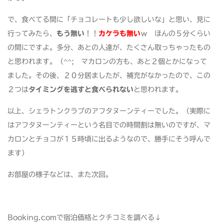
で、食べてる間に「チョコレートも少し欲しいな」と思い、見に
行ってみたら、
もう無い
！！
カケラも無い
ｗ ほんの５分くらい
の間にですよ。多分、あとの人達が、たくさん取っちゃったもの
と思われます。（^^; マカロンの方も、あと２個とかになって
ました。その後、２０分居ましたが、補充がなかったので、この
２つは
タイミングを逃すと食べられない
と思われます。
以上、シェラトンクラブのアフタヌーンティーでした。（実際に
はアフタヌーンティーという名目での時間割は無いのですが、マ
カロンとチョコが１５時頃に出るようなので、勝手にそう呼んで
ます）
お部屋の様子などは、また次回。
Booking.comで宿泊価格とクチコミを調べる↓