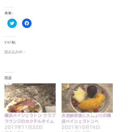
共有:
ク
F
リ
a
ッ
c
ク
e
し
b
て
o
いいね:
T
o
w
k
読み込み中…
i
で
t
共
t
有
e
す
r
る
で
に
共
は
関連
有
ク
(
リ
新
ッ
し
ク
い
し
ウ
て
ィ
く
ン
だ
ド
さ
ウ
い
横浜ベイシェラトン クラブ
お酒解禁後に久しぶりの横
で
(
開
新
ラウンジのカクテルタイム
浜ベイシェラトンへ
き
し
2017年11月22日
2021年10月14日
ま
い