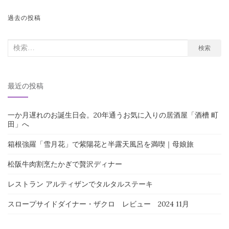
投
過去の投稿
稿
ナ
検
検索
索
ビ
対
ゲ
最近の投稿
象:
ー
シ
一か月遅れのお誕生日会。20年通うお気に入りの居酒屋「酒槽 町
ョ
田」へ
ン
箱根強羅「雪月花」で紫陽花と半露天風呂を満喫｜母娘旅
松阪牛肉割烹たかぎで贅沢ディナー
レストラン アルティザンでタルタルステーキ
スロープサイドダイナー・ザクロ レビュー 2024 11月