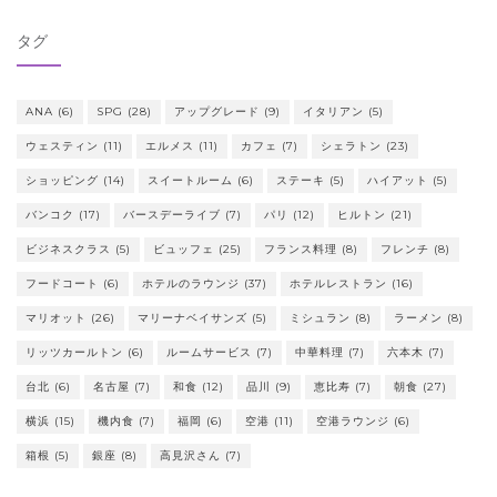
タグ
ANA
(6)
SPG
(28)
アップグレード
(9)
イタリアン
(5)
ウェスティン
(11)
エルメス
(11)
カフェ
(7)
シェラトン
(23)
ショッピング
(14)
スイートルーム
(6)
ステーキ
(5)
ハイアット
(5)
バンコク
(17)
バースデーライブ
(7)
パリ
(12)
ヒルトン
(21)
ビジネスクラス
(5)
ビュッフェ
(25)
フランス料理
(8)
フレンチ
(8)
フードコート
(6)
ホテルのラウンジ
(37)
ホテルレストラン
(16)
マリオット
(26)
マリーナベイサンズ
(5)
ミシュラン
(8)
ラーメン
(8)
リッツカールトン
(6)
ルームサービス
(7)
中華料理
(7)
六本木
(7)
台北
(6)
名古屋
(7)
和食
(12)
品川
(9)
恵比寿
(7)
朝食
(27)
横浜
(15)
機内食
(7)
福岡
(6)
空港
(11)
空港ラウンジ
(6)
箱根
(5)
銀座
(8)
高見沢さん
(7)