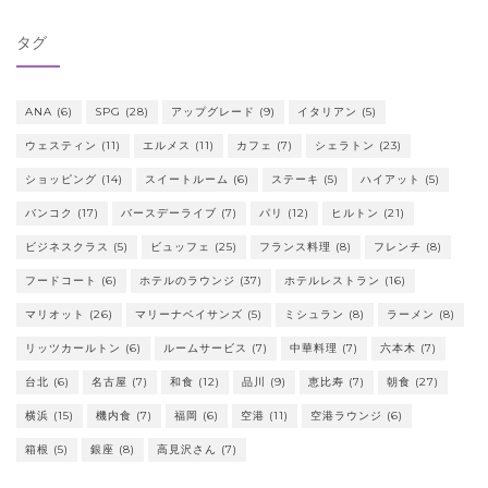
タグ
ANA
(6)
SPG
(28)
アップグレード
(9)
イタリアン
(5)
ウェスティン
(11)
エルメス
(11)
カフェ
(7)
シェラトン
(23)
ショッピング
(14)
スイートルーム
(6)
ステーキ
(5)
ハイアット
(5)
バンコク
(17)
バースデーライブ
(7)
パリ
(12)
ヒルトン
(21)
ビジネスクラス
(5)
ビュッフェ
(25)
フランス料理
(8)
フレンチ
(8)
フードコート
(6)
ホテルのラウンジ
(37)
ホテルレストラン
(16)
マリオット
(26)
マリーナベイサンズ
(5)
ミシュラン
(8)
ラーメン
(8)
リッツカールトン
(6)
ルームサービス
(7)
中華料理
(7)
六本木
(7)
台北
(6)
名古屋
(7)
和食
(12)
品川
(9)
恵比寿
(7)
朝食
(27)
横浜
(15)
機内食
(7)
福岡
(6)
空港
(11)
空港ラウンジ
(6)
箱根
(5)
銀座
(8)
高見沢さん
(7)