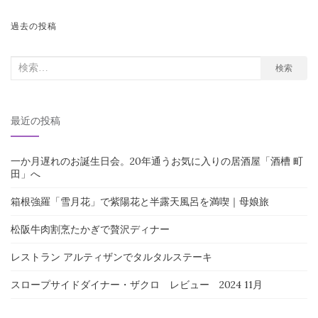
投
過去の投稿
稿
ナ
検
検索
索
ビ
対
ゲ
最近の投稿
象:
ー
シ
一か月遅れのお誕生日会。20年通うお気に入りの居酒屋「酒槽 町
ョ
田」へ
ン
箱根強羅「雪月花」で紫陽花と半露天風呂を満喫｜母娘旅
松阪牛肉割烹たかぎで贅沢ディナー
レストラン アルティザンでタルタルステーキ
スロープサイドダイナー・ザクロ レビュー 2024 11月